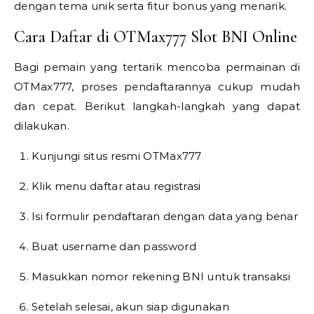
dengan tema unik serta fitur bonus yang menarik.
Cara Daftar di OTMax777 Slot BNI Online
Bagi pemain yang tertarik mencoba permainan di
OTMax777, proses pendaftarannya cukup mudah
dan cepat. Berikut langkah-langkah yang dapat
dilakukan.
Kunjungi situs resmi OTMax777
Klik menu daftar atau registrasi
Isi formulir pendaftaran dengan data yang benar
Buat username dan password
Masukkan nomor rekening BNI untuk transaksi
Setelah selesai, akun siap digunakan