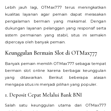
Lebih jauh lagi, OTMax777 terus meningkatkan
kualitas layanan agar pemain dapat merasakan
pengalaman bermain yang maksimal. Dengan
dukungan layanan pelanggan yang responsif serta
sistem permainan yang stabil, situs ini semakin
dipercaya oleh banyak pemain.
Keunggulan Bermain Slot di OTMax777
Banyak pemain memilih OTMax777 sebagai tempat
bermain slot online karena berbagai keunggulan
yang ditawarkan. Berikut beberapa alasan
mengapa situs ini menjadi pilihan yang populer.
1. Deposit Cepat Melalui Bank BNI
Salah satu keunggulan utama dari OTMax777