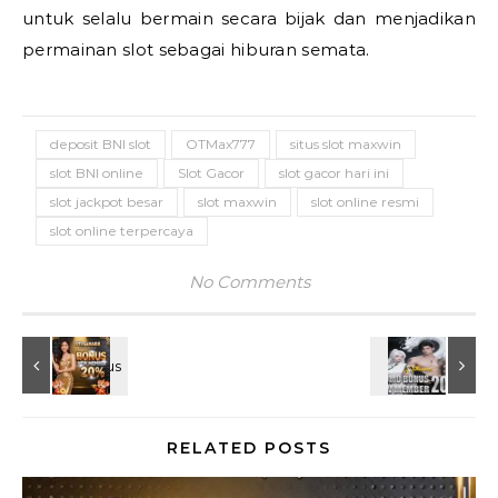
untuk selalu bermain secara bijak dan menjadikan
permainan slot sebagai hiburan semata.
deposit BNI slot
OTMax777
situs slot maxwin
slot BNI online
Slot Gacor
slot gacor hari ini
slot jackpot besar
slot maxwin
slot online resmi
slot online terpercaya
No Comments
RELATED POSTS