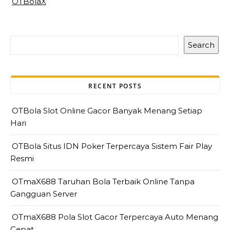
OTBolaX
Search
RECENT POSTS
OTBola Slot Online Gacor Banyak Menang Setiap
Hari
OTBola Situs IDN Poker Terpercaya Sistem Fair Play
Resmi
OTmaX688 Taruhan Bola Terbaik Online Tanpa
Gangguan Server
OTmaX688 Pola Slot Gacor Terpercaya Auto Menang
Cepat