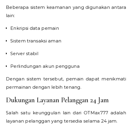
Beberapa sistem keamanan yang digunakan antara
lain:
Enkripsi data pemain
Sistem transaksi aman
Server stabil
Perlindungan akun pengguna
Dengan sistem tersebut, pemain dapat menikmati
permainan dengan lebih tenang.
Dukungan Layanan Pelanggan 24 Jam
Salah satu keunggulan lain dari OTMax777 adalah
layanan pelanggan yang tersedia selama 24 jam.