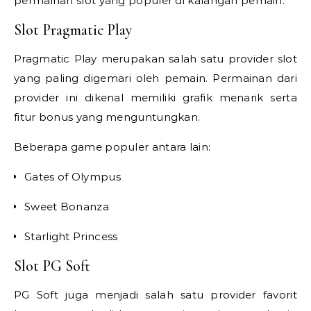
permainan slot yang populer di kalangan pemain.
Slot Pragmatic Play
Pragmatic Play merupakan salah satu provider slot
yang paling digemari oleh pemain. Permainan dari
provider ini dikenal memiliki grafik menarik serta
fitur bonus yang menguntungkan.
Beberapa game populer antara lain:
Gates of Olympus
Sweet Bonanza
Starlight Princess
Slot PG Soft
PG Soft juga menjadi salah satu provider favorit