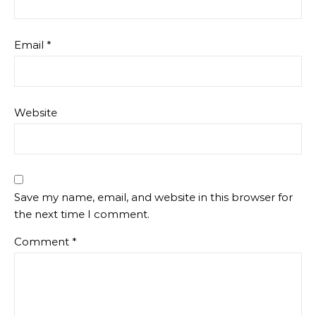
Email
*
Website
Save my name, email, and website in this browser for
the next time I comment.
Comment
*