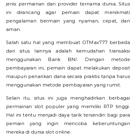
jenis permainan dari provider ternama dunia. Situs
ini dirancang agar pemain dapat menikmati
pengalaman bermain yang nyaman, cepat, dan
aman.
Salah satu hal yang membuat OTMax777 berbeda
dari situs lainnya adalah kemudahan transaksi
menggunakan Bank BNI. Dengan metode
pembayaran ini, pemain dapat melakukan deposit
maupun penarikan dana secara praktis tanpa harus
menggunakan metode pembayaran yang rumit.
Selain itu, situs ini juga menghadirkan berbagai
permainan slot populer yang memiliki RTP tinggi.
Hal ini tentu menjadi daya tarik tersendiri bagi para
pemain yang ingin mencoba keberuntungan
mereka di dunia slot online.