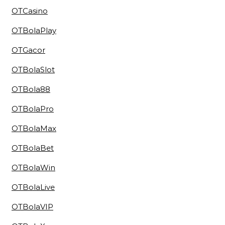
OTCasino
OTBolaPlay
OTGacor
OTBolaSlot
OTBola88
OTBolaPro
OTBolaMax
OTBolaBet
OTBolaWin
OTBolaLive
OTBolaVIP