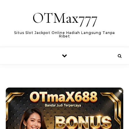
Skip to content
OTMax777
Situs Slot Jackpot Online Hadiah Langsung Tanpa
Ribet