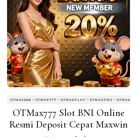
-
-
-
-
OTMAX688
OTMAX777
OTMAXPLAY
OTMAXPRO
OTMAXSL
OTMax777 Slot BNI Online
Resmi Deposit Cepat Maxwin