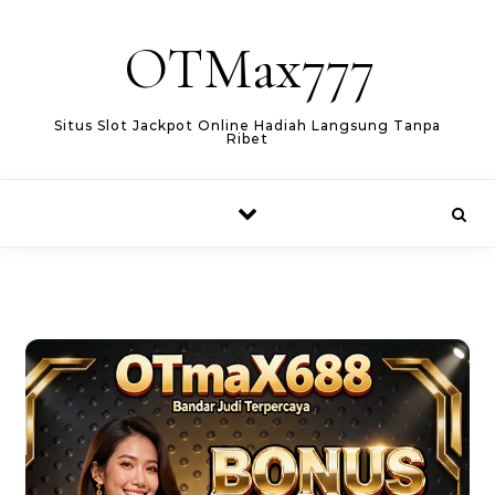
Skip to content
OTMax777
Situs Slot Jackpot Online Hadiah Langsung Tanpa
Ribet