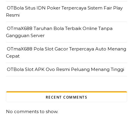
OTBola Situs IDN Poker Terpercaya Sistem Fair Play
Resmi
OTmaX688 Taruhan Bola Terbaik Online Tanpa
Gangguan Server
OTmaX688 Pola Slot Gacor Terpercaya Auto Menang
Cepat
OTBola Slot APK Ovo Resmi Peluang Menang Tinggi
RECENT COMMENTS
No comments to show.