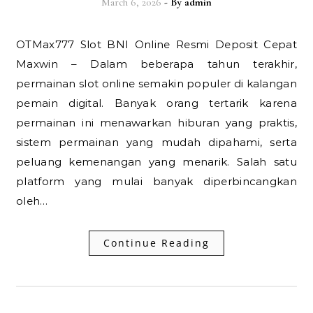
March 6, 2026
- By
admin
OTMax777 Slot BNI Online Resmi Deposit Cepat
Maxwin – Dalam beberapa tahun terakhir,
permainan slot online semakin populer di kalangan
pemain digital. Banyak orang tertarik karena
permainan ini menawarkan hiburan yang praktis,
sistem permainan yang mudah dipahami, serta
peluang kemenangan yang menarik. Salah satu
platform yang mulai banyak diperbincangkan
oleh…
Continue Reading