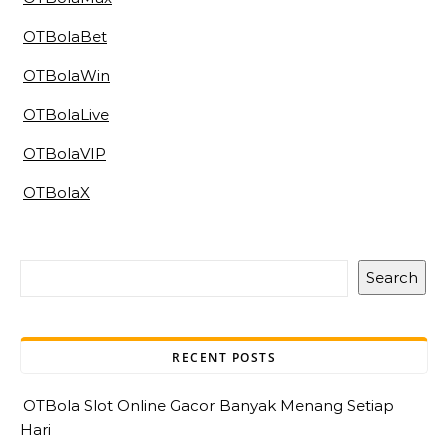
OTBolaBet
OTBolaWin
OTBolaLive
OTBolaVIP
OTBolaX
Search
RECENT POSTS
OTBola Slot Online Gacor Banyak Menang Setiap
Hari