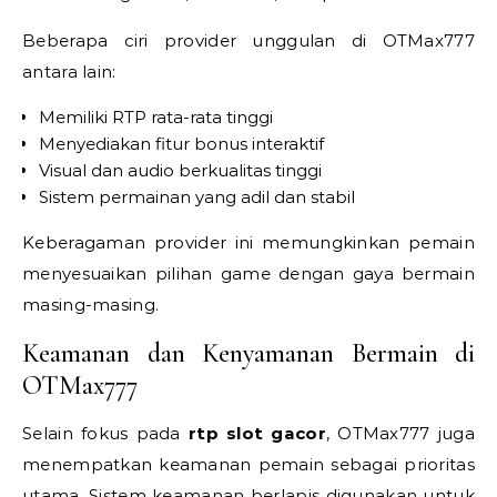
Beberapa ciri provider unggulan di OTMax777
antara lain:
Memiliki RTP rata-rata tinggi
Menyediakan fitur bonus interaktif
Visual dan audio berkualitas tinggi
Sistem permainan yang adil dan stabil
Keberagaman provider ini memungkinkan pemain
menyesuaikan pilihan game dengan gaya bermain
masing-masing.
Keamanan dan Kenyamanan Bermain di
OTMax777
Selain fokus pada
rtp slot gacor
, OTMax777 juga
menempatkan keamanan pemain sebagai prioritas
utama. Sistem keamanan berlapis digunakan untuk