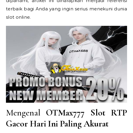
dipahami, artikel ini diharapkan menjadi referensi
terbaik bagi Anda yang ingin serius menekuni dunia
slot online.
Mengenal
OTMax777 Slot RTP
Gacor Hari Ini Paling Akurat