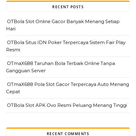
RECENT POSTS
OTBola Slot Online Gacor Banyak Menang Setiap
Hari
OTBola Situs IDN Poker Terpercaya Sistem Fair Play
Resmi
OTmaX688 Taruhan Bola Terbaik Online Tanpa
Gangguan Server
OTmaX688 Pola Slot Gacor Terpercaya Auto Menang
Cepat
OTBola Slot APK Ovo Resmi Peluang Menang Tinggi
RECENT COMMENTS