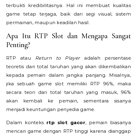
terbukti kredibilitasnya. Hal ini membuat kualitas
game tetap terjaga, baik dari segi visual, sistem
permainan, maupun keadilan hasil.
Apa Itu RTP Slot dan Mengapa Sangat
Penting?
RTP atau
Return to Player
adalah persentase
teoretis dari total taruhan yang akan dikembalikan
kepada pemain dalam jangka panjang. Misalnya,
jika sebuah game slot memiliki RTP 96%, maka
secara teori dari total taruhan yang masuk, 96%
akan kembali ke pemain, sementara sisanya
menjadi keuntungan penyedia game.
Dalam konteks
rtp slot gacor
, pemain biasanya
mencari game dengan RTP tinggi karena dianggap