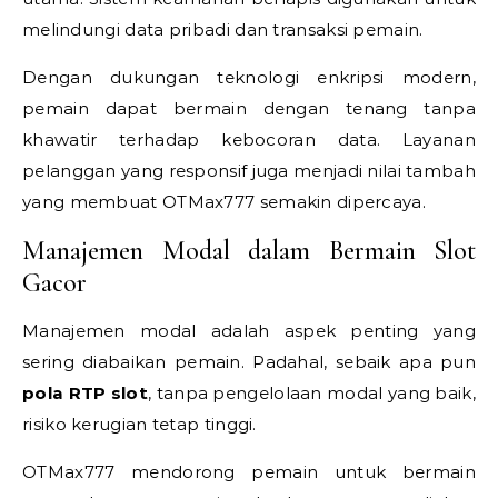
melindungi data pribadi dan transaksi pemain.
Dengan dukungan teknologi enkripsi modern,
pemain dapat bermain dengan tenang tanpa
khawatir terhadap kebocoran data. Layanan
pelanggan yang responsif juga menjadi nilai tambah
yang membuat OTMax777 semakin dipercaya.
Manajemen Modal dalam Bermain Slot
Gacor
Manajemen modal adalah aspek penting yang
sering diabaikan pemain. Padahal, sebaik apa pun
pola RTP slot
, tanpa pengelolaan modal yang baik,
risiko kerugian tetap tinggi.
OTMax777 mendorong pemain untuk bermain