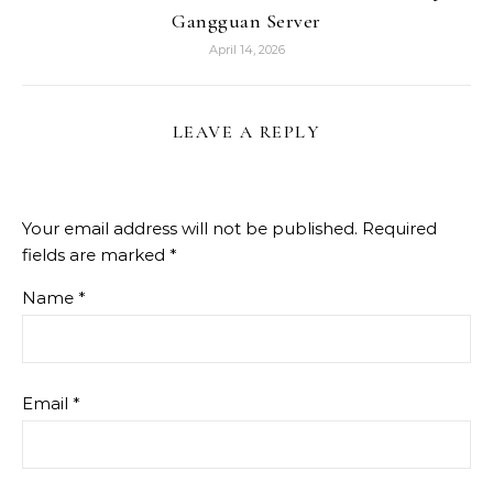
Gangguan Server
April 14, 2026
LEAVE A REPLY
Your email address will not be published.
Required
fields are marked
*
Name
*
Email
*