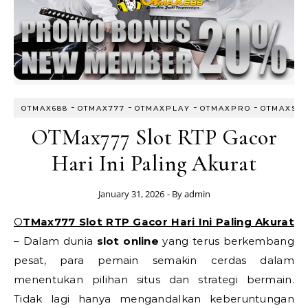
-
-
-
-
OTMAX688
OTMAX777
OTMAXPLAY
OTMAXPRO
OTMAXSLO
OTMax777 Slot RTP Gacor
Hari Ini Paling Akurat
January 31, 2026
- By
admin
OTMax777 Slot RTP Gacor Hari Ini Paling Akurat
– Dalam dunia
slot online
yang terus berkembang
pesat, para pemain semakin cerdas dalam
menentukan pilihan situs dan strategi bermain.
Tidak lagi hanya mengandalkan keberuntungan