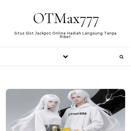
Skip to content
OTMax777
Situs Slot Jackpot Online Hadiah Langsung Tanpa
Ribet