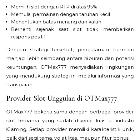
Memilih slot dengan RTP di atas 95%
Memulai permainan dengan taruhan kecil
Menentukan batas menang dan kalah
Berhenti sejenak saat slot tidak memberikan
respons positif
Dengan strategi tersebut, pengalaman bermain
menjadi lebih seimbang antara hiburan dan potensi
keuntungan. OTMax777 menyediakan lingkungan
yang mendukung strategi ini melalui informasi yang
transparan.
Provider Slot Unggulan di OTMax777
OTMax777 bekerja sama dengan berbagai provider
slot ternama yang sudah dikenal luas di industri
iGaming. Setiap provider memiliki karakteristik unik,
baik dari segi tema, volatilitas, maupun fitur bonus.