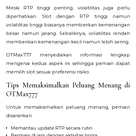
Meski RTP tinggi penting, volatilitas juga perlu
diperhatikan. Slot dengan RTP tinggi namun
volatilitas tinggi biasanya memberikan kemenangan
besar namun jarang. Sebaliknya, volatilitas rendah
memberikan kemenangan kecil namun lebih sering.
OTMax777 menyediakan informasi lengkap
mengenai kedua aspek ini sehingga pemain dapat
memilih slot sesuai preferensi risiko.
Tips Memaksimalkan Peluang Menang di
OTMax777
Untuk memaksimalkan peluang menang, pemain
disarankan:
Memantau update RTP secara rutin
Bermain di jam dengan aktivitas tinggi