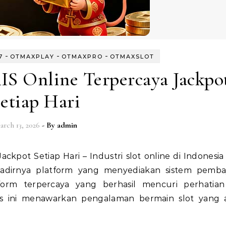
-
-
-
7
OTMAXPLAY
OTMAXPRO
OTMAXSLOT
S Online Terpercaya Jackpo
etiap Hari
arch 13, 2026
- By
admin
adirnya platform yang menyediakan sistem pemba
form terpercaya yang berhasil mencuri perhatian
s ini menawarkan pengalaman bermain slot yang 