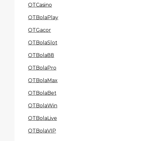
OTCasino
OTBolaPlay
OTGacor
OTBolaSlot
OTBola88
OTBolaPro
OTBolaMax
OTBolaBet
OTBolaWin
OTBolaLive
OTBolaVIP