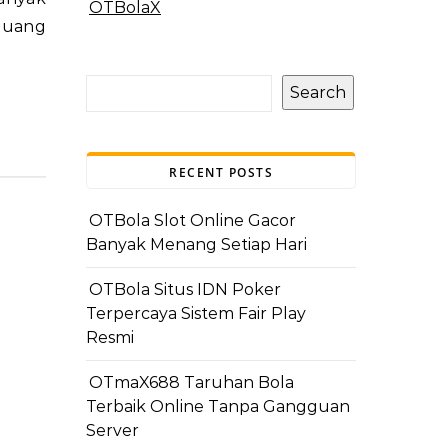
OTBolaX
luang
Search
RECENT POSTS
OTBola Slot Online Gacor
Banyak Menang Setiap Hari
OTBola Situs IDN Poker
Terpercaya Sistem Fair Play
Resmi
OTmaX688 Taruhan Bola
Terbaik Online Tanpa Gangguan
Server