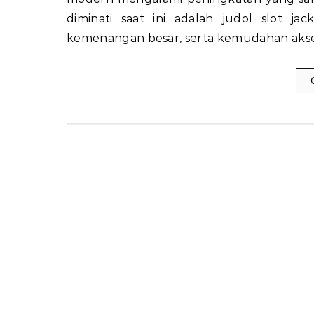
diminati saat ini adalah judol slot j
kemenangan besar, serta kemudahan akse