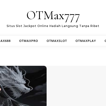
OTMax777
Situs Slot Jackpot Online Hadiah Langsung Tanpa Ribet
AX688
OTMAXPRO
OTMAXSLOT
OTMAXPLAY