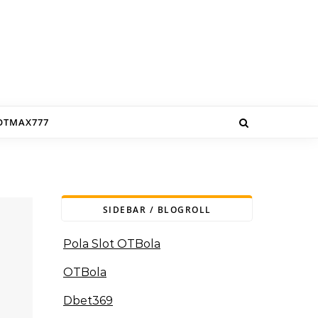
OTMAX777
SIDEBAR / BLOGROLL
Pola Slot OTBola
OTBola
Dbet369