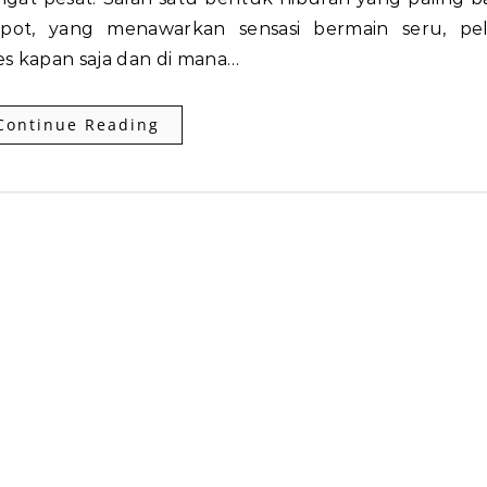
ackpot, yang menawarkan sensasi bermain seru, pe
s kapan saja dan di mana…
Continue Reading