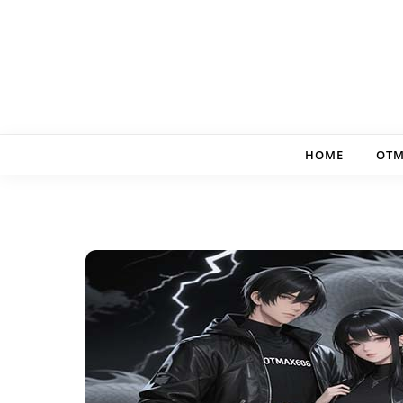
Skip to content
HOME
OTM