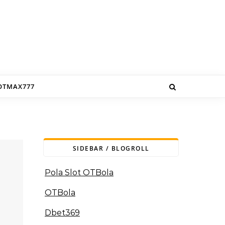
OTMAX777
SIDEBAR / BLOGROLL
Pola Slot OTBola
OTBola
Dbet369