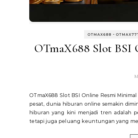
-
OTMAX688
OTMAX77
OTmaX688 Slot BSI O
M
OTmaX688 Slot BSI Online Resmi Minimal Deposit Murah – Dalam era digital yang terus berkembang
pesat, dunia hiburan online semakin dimi
hiburan yang kini menjadi tren adalah 
tetapi juga peluang keuntungan yang mena