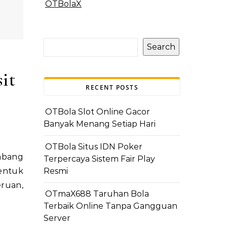
OTBolaX
Search
it
RECENT POSTS
OTBola Slot Online Gacor
Banyak Menang Setiap Hari
OTBola Situs IDN Poker
Terpercaya Sistem Fair Play
bentuk
Resmi
eruan,
OTmaX688 Taruhan Bola
Terbaik Online Tanpa Gangguan
Server