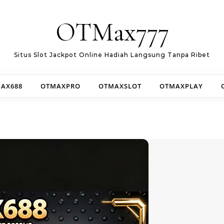
OTMax777
Situs Slot Jackpot Online Hadiah Langsung Tanpa Ribet
AX688
OTMAXPRO
OTMAXSLOT
OTMAXPLAY