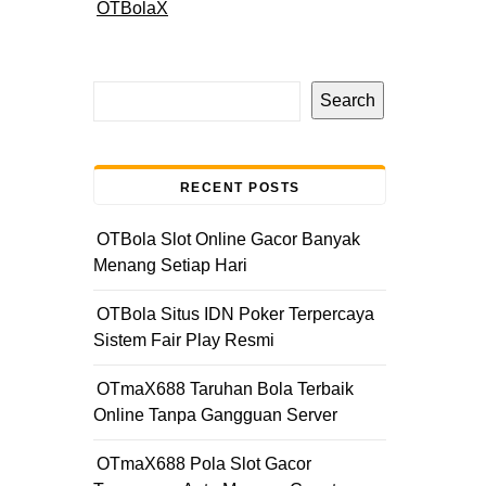
OTBolaX
Search
RECENT POSTS
OTBola Slot Online Gacor Banyak
Menang Setiap Hari
OTBola Situs IDN Poker Terpercaya
Sistem Fair Play Resmi
OTmaX688 Taruhan Bola Terbaik
Online Tanpa Gangguan Server
OTmaX688 Pola Slot Gacor