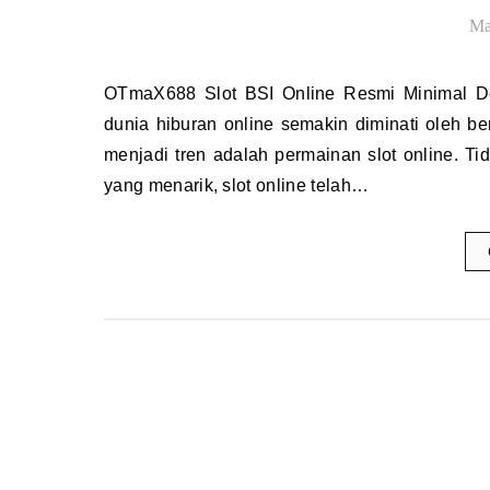
Ma
OTmaX688 Slot BSI Online Resmi Minimal Deposit Murah – Dalam era digital yang terus berkembang pesat,
dunia hiburan online semakin diminati oleh be
menjadi tren adalah permainan slot online. T
yang menarik, slot online telah…