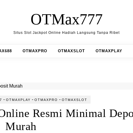
OTMax777
Situs Slot Jackpot Online Hadiah Langsung Tanpa Ribet
AX688
OTMAXPRO
OTMAXSLOT
OTMAXPLAY
-
-
-
7
OTMAXPLAY
OTMAXPRO
OTMAXSLOT
nline Resmi Minimal Depo
Murah