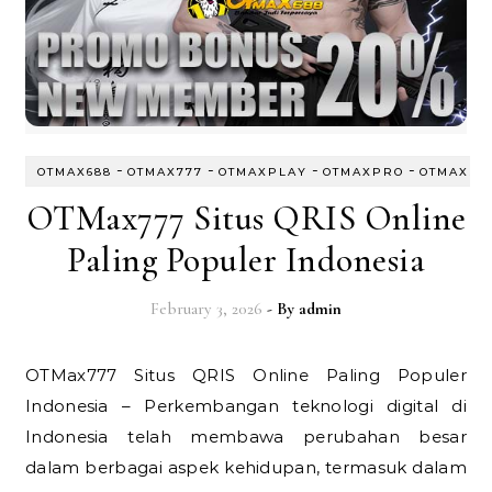
-
-
-
-
OTMAX688
OTMAX777
OTMAXPLAY
OTMAXPRO
OTMAXSL
OTMax777 Situs QRIS Online
Paling Populer Indonesia
February 3, 2026
- By
admin
OTMax777 Situs QRIS Online Paling Populer
Indonesia – Perkembangan teknologi digital di
Indonesia telah membawa perubahan besar
dalam berbagai aspek kehidupan, termasuk dalam