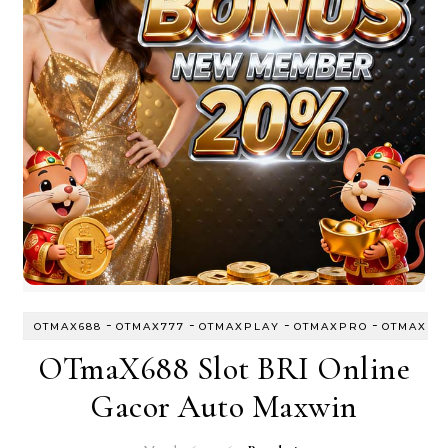
-
-
-
-
OTMAX688
OTMAX777
OTMAXPLAY
OTMAXPRO
OTMAXSL
OTmaX688 Slot BRI Online
Gacor Auto Maxwin