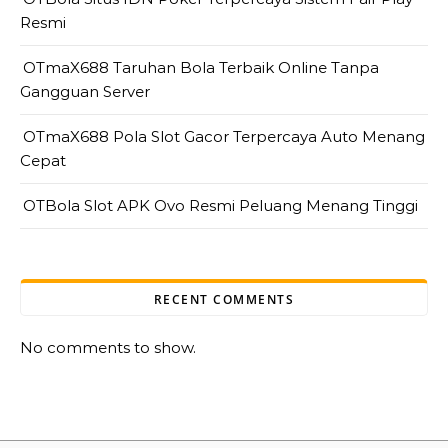
Resmi
OTmaX688 Taruhan Bola Terbaik Online Tanpa
Gangguan Server
OTmaX688 Pola Slot Gacor Terpercaya Auto Menang
Cepat
OTBola Slot APK Ovo Resmi Peluang Menang Tinggi
RECENT COMMENTS
No comments to show.