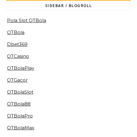
SIDEBAR / BLOGROLL
Pola Slot OTBola
OTBola
Dbet369
OTCasino
OTBolaPlay
OTGacor
OTBolaSlot
OTBola88
OTBolaPro
OTBolaMax