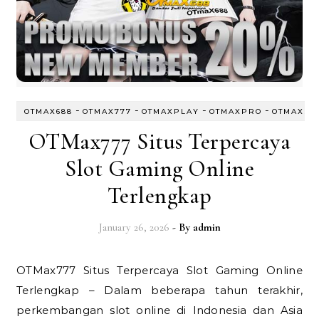
-
-
-
-
OTMAX688
OTMAX777
OTMAXPLAY
OTMAXPRO
OTMAXSL
OTMax777 Situs Terpercaya
Slot Gaming Online
Terlengkap
January 26, 2026
- By
admin
OTMax777 Situs Terpercaya Slot Gaming Online
Terlengkap – Dalam beberapa tahun terakhir,
perkembangan slot online di Indonesia dan Asia