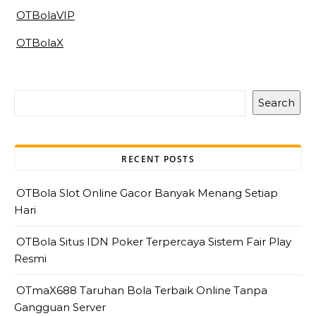
OTBolaVIP
OTBolaX
Search
RECENT POSTS
OTBola Slot Online Gacor Banyak Menang Setiap
Hari
OTBola Situs IDN Poker Terpercaya Sistem Fair Play
Resmi
OTmaX688 Taruhan Bola Terbaik Online Tanpa
Gangguan Server