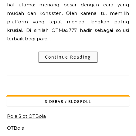
hal utama: menang besar dengan cara yang
mudah dan konsisten. Oleh karena itu, memilih
platform yang tepat menjadi langkah paling
krusial. Di sinilah OTMax777 hadir sebagai solusi
terbaik bagi para…
Continue Reading
SIDEBAR / BLOGROLL
Pola Slot OTBola
OTBola