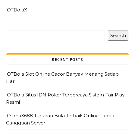
OTBolaX
Search
RECENT POSTS
OTBola Slot Online Gacor Banyak Menang Setiap
Hari
OTBola Situs IDN Poker Terpercaya Sistem Fair Play
Resmi
OTmaX688 Taruhan Bola Terbaik Online Tanpa
Gangguan Server