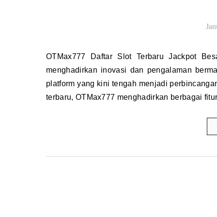
Jan
OTMax777 Daftar Slot Terbaru Jackpot Besar Setiap Hari – Industri slot online terus berkembang pesat,
menghadirkan inovasi dan pengalaman bermain
platform yang kini tengah menjadi perbincanga
terbaru, OTMax777 menghadirkan berbagai fit