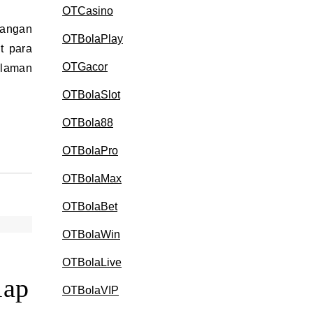
OTCasino
OTBolaPlay
t para
OTGacor
alaman
OTBolaSlot
OTBola88
OTBolaPro
OTBolaMax
OTBolaBet
OTBolaWin
OTBolaLive
iap
OTBolaVIP