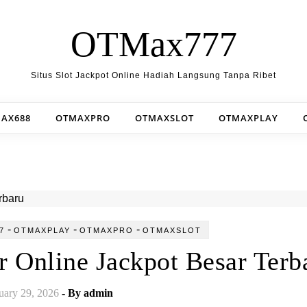
OTMax777
Situs Slot Jackpot Online Hadiah Langsung Tanpa Ribet
AX688
OTMAXPRO
OTMAXSLOT
OTMAXPLAY
-
-
-
7
OTMAXPLAY
OTMAXPRO
OTMAXSLOT
 Online Jackpot Besar Terb
uary 29, 2026
- By
admin