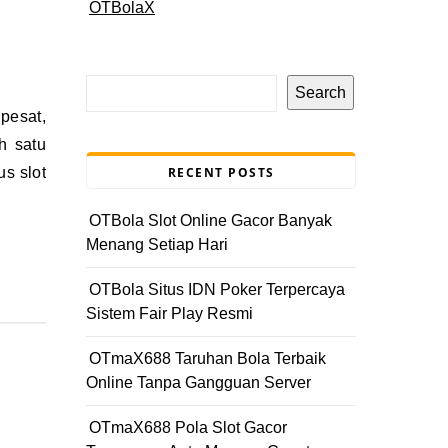
OTBolaX
Search
h satu
s slot
RECENT POSTS
OTBola Slot Online Gacor Banyak
Menang Setiap Hari
OTBola Situs IDN Poker Terpercaya
Sistem Fair Play Resmi
OTmaX688 Taruhan Bola Terbaik
Online Tanpa Gangguan Server
OTmaX688 Pola Slot Gacor