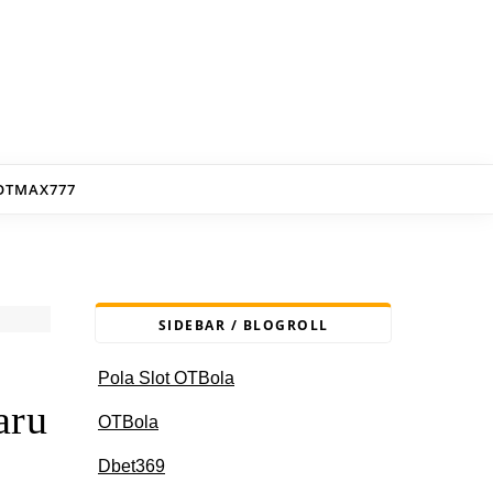
OTMAX777
SIDEBAR / BLOGROLL
Pola Slot OTBola
aru
OTBola
Dbet369