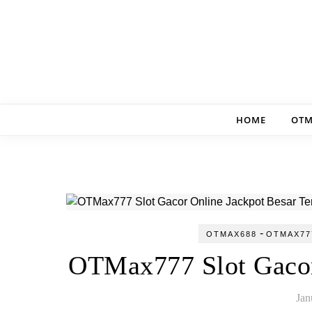
Skip to content
HOME
OTM
-
OTMAX688
OTMAX77
OTMax777 Slot Gacor
Jan