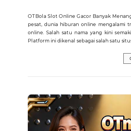
OTBola Slot Online Gacor Banyak Menang Setiap Hari – Dalam era digital yang semakin berkembang
pesat, dunia hiburan online mengalami tr
online. Salah satu nama yang kini semak
Platform ini dikenal sebagai salah satu situ