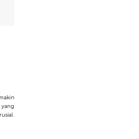
 yang
usial.