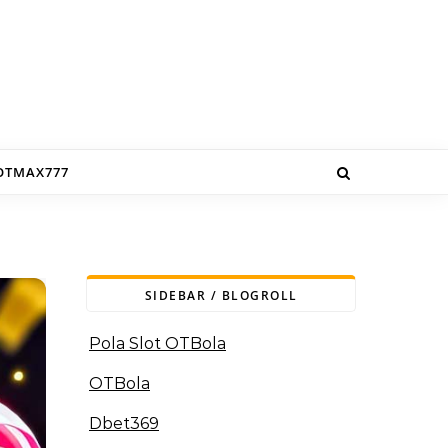
OTMAX777
SIDEBAR / BLOGROLL
Pola Slot OTBola
OTBola
Dbet369