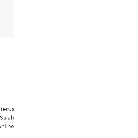
h
 Salah
nline