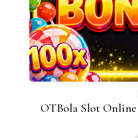
OTBola Slot Online
A