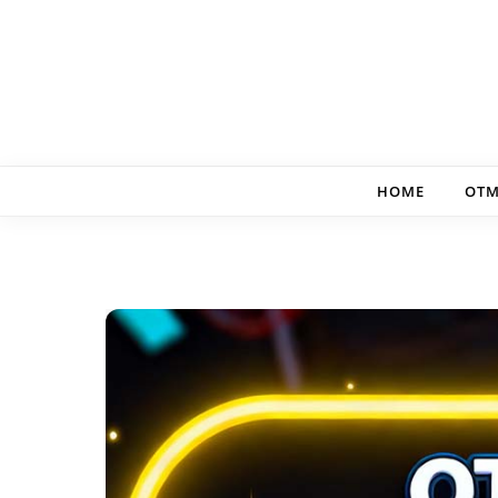
Skip to content
HOME
OTM