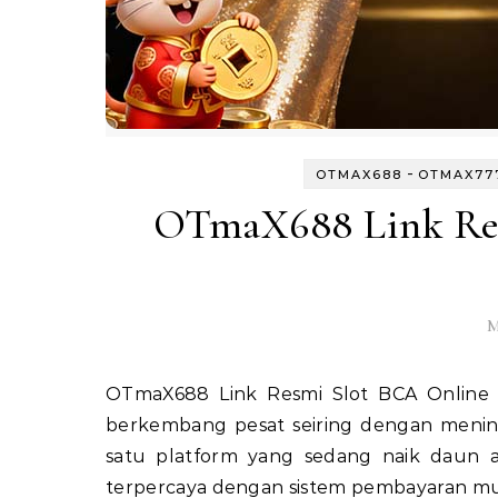
-
OTMAX688
OTMAX77
OTmaX688 Link Re
M
OTmaX688 Link Resmi Slot BCA Online Mudah Menang – Industri slot online di Indonesia terus
berkembang pesat seiring dengan mening
satu platform yang sedang naik daun a
terpercaya dengan sistem pembayaran 