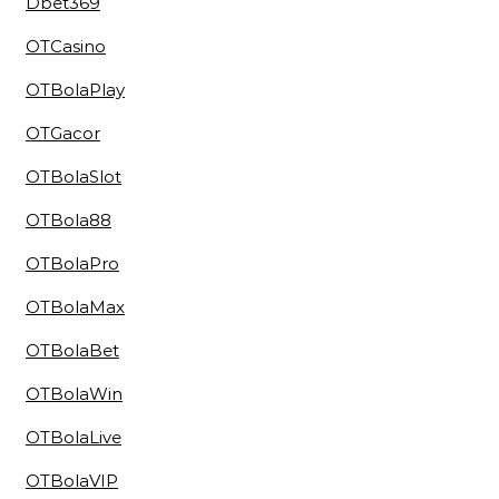
Dbet369
OTCasino
OTBolaPlay
OTGacor
OTBolaSlot
OTBola88
OTBolaPro
OTBolaMax
OTBolaBet
OTBolaWin
OTBolaLive
OTBolaVIP