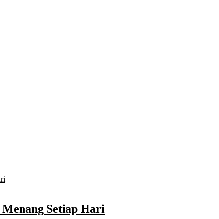
 Menang Setiap Hari