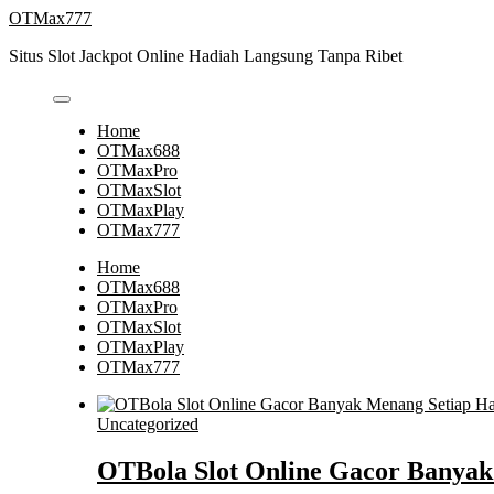
Skip
OTMax777
to
Situs Slot Jackpot Online Hadiah Langsung Tanpa Ribet
content
Home
OTMax688
OTMaxPro
OTMaxSlot
OTMaxPlay
OTMax777
Home
OTMax688
OTMaxPro
OTMaxSlot
OTMaxPlay
OTMax777
Uncategorized
OTBola Slot Online Gacor Banyak